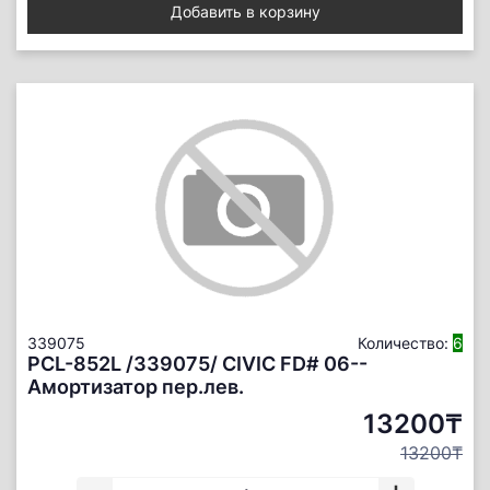
Добавить в корзину
339075
Количество:
6
PCL-852L /339075/ CIVIC FD# 06--
Амортизатор пер.лев.
13200₸
13200₸