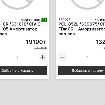
Количество:
10+
339075
Колич
10R /331010/ CIVIC
PCL-852L /339075/ CI
--05 Амортизатор
FD# 06-- Амортизато
рав.
пер.лев.
19100₸
13
19100₸
Добавить в корзину
Добавить в корзину