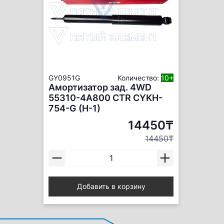
GY0951G
Количество:
10+
Амортизатор зад. 4WD
55310-4A800 CTR CYKH-
754-G (H-1)
14450₸
14450₸
Добавить в корзину