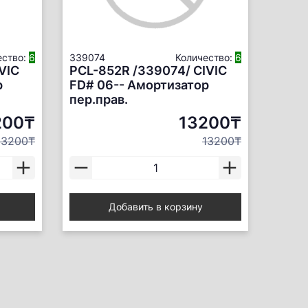
ество:
6
339074
Количество:
6
VIC
PCL-852R /339074/ CIVIC
р
FD# 06-- Амортизатор
пер.прав.
200₸
13200₸
13200₸
13200₸
Добавить в корзину