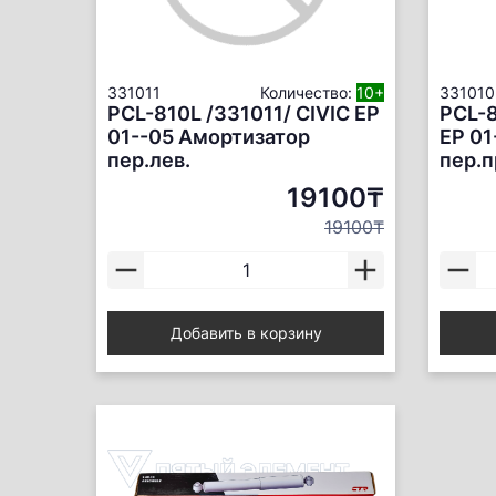
331011
Количество:
10+
331010
PCL-810L /331011/ CIVIC EP
PCL-8
01--05 Амортизатор
EP 01
пер.лев.
пер.п
19100₸
19100₸
Добавить в корзину