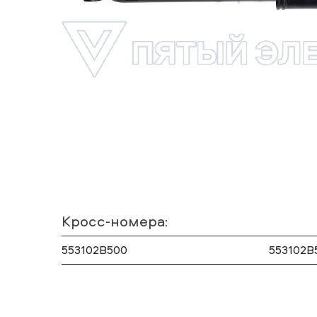
Кросс-номера:
553102B500
553102B