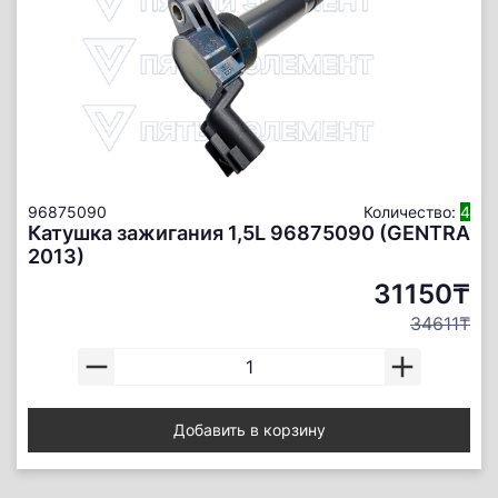
96875090
Количество:
4
Катушка зажигания 1,5L 96875090 (GENTRA
2013)
31150₸
34611₸
Добавить в корзину