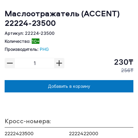
Маслоотражатель (ACCENT)
22224-23500
Артикул: 22224-23500
Количество:
10+
Производитель:
PHG
230₸
256₸
Добавить в корзину
Кросс-номера:
2222423500
2222422000