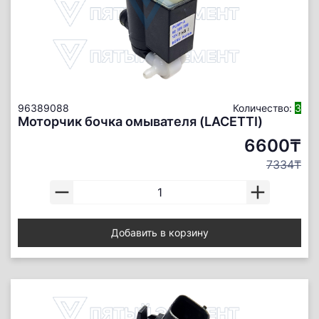
96389088
Количество:
3
Моторчик бочка омывателя (LACETTI)
6600₸
7334₸
Добавить в корзину