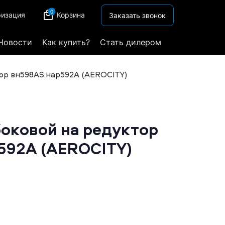
0
ризация
Корзина
Заказать звонок
Новости
Как купить?
Стать дилером
ор вн598AS.нар592A (AEROCITY)
оковой на редуктор
592A (AEROCITY)