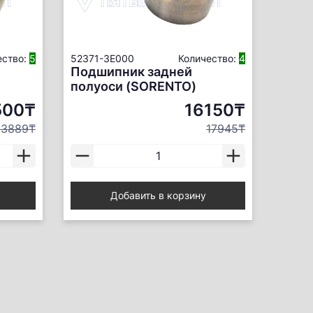
ество:
5
52371-3E000
Количество:
4
Подшипник задней
полуоси (SORENTO)
500₸
16150₸
23889₸
17945₸
Добавить в корзину