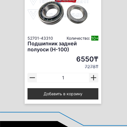
52701-43310
Количество:
10+
Подшипник задней
полуоси (Н-100)
6550₸
7278₸
Добавить в корзину