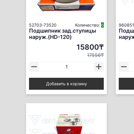
52703-73520
Количество:
6
960851
Подшипник зад.ступицы
Подш
наруж.(HD-120)
наруж
15800₸
17556₸
Добавить в корзину