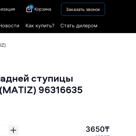
0
ризация
Корзина
Заказать звонок
Новости
Как купить?
Стать дилером
IZ)
адней ступицы
(MATIZ) 96316635
3650₸