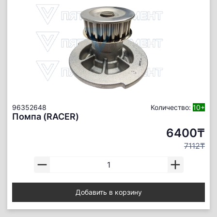
96352648
Количество:
10+
Помпа (RACER)
6400₸
7112₸
Добавить в корзину