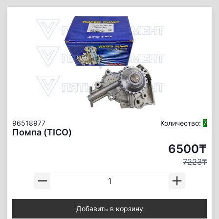
96518977
Количество:
7
Помпа (TICO)
6500₸
7223₸
Добавить в корзину