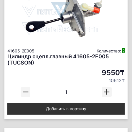
41605-2E005
Количество:
2
Цилиндр сцепл.главный 41605-2E005
(TUCSON)
9550₸
10612₸
Добавить в корзину