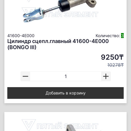
41600-4E000
Количество:
3
Цилиндр сцепл.главный 41600-4E000
(BONGO III)
9250₸
10278₸
Добавить в корзину