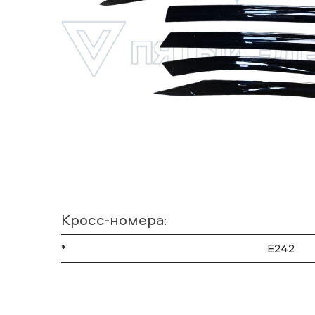
Кросс-номера:
*
E242