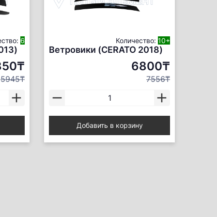
ество:
6
Количество:
10+
013)
Ветровики (CERATO 2018)
350₸
6800₸
5945₸
7556₸
Добавить в корзину