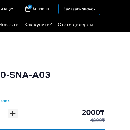
0
ризация
Корзина
Заказать звонок
Новости
Как купить?
Стать дилером
20-SNA-A03
йвань
2000₸
4200₸