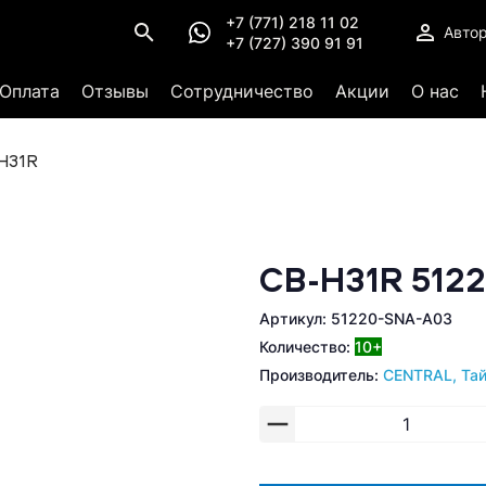
+7 (771) 218 11 02
Авто
+7 (727) 390 91 91
Оплата
Отзывы
Сотрудничество
Акции
О нас
H31R
CB-H31R 512
Артикул: 51220-SNA-A03
Количество:
10+
Производитель:
CENTRAL, Та