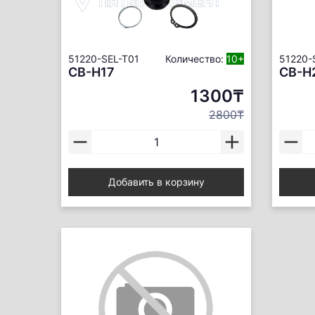
51220-SEL-T01
Количество:
10+
51220-
CB-H17
CB-H
1300₸
2800₸
Добавить в корзину