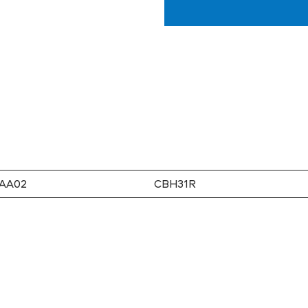
AA02
CBH31R