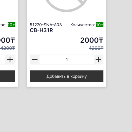
тво:
10+
51220-SNA-A03
Количество:
10+
CB-H31R
000₸
2000₸
4200₸
4200₸
Добавить в корзину