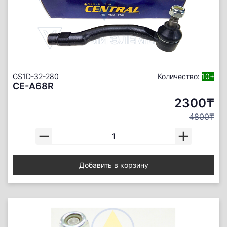
GS1D-32-280
Количество:
10+
CE-A68R
2300₸
4800₸
Добавить в корзину