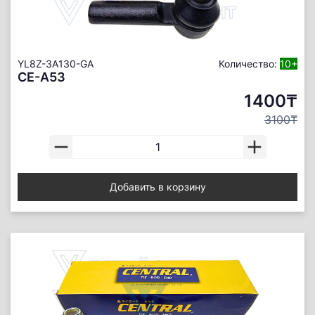
YL8Z-3A130-GA
Количество:
10+
CE-A53
1400₸
3100₸
Добавить в корзину