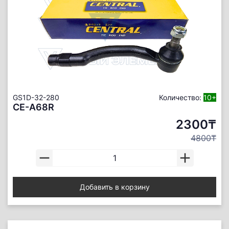
GS1D-32-280
Количество:
10+
CE-A68R
2300₸
4800₸
Добавить в корзину