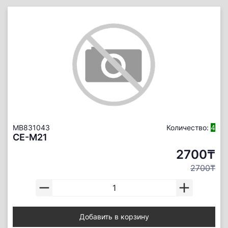
MB831043
Количество:
4
CE-M21
2700₸
2700₸
Добавить в корзину