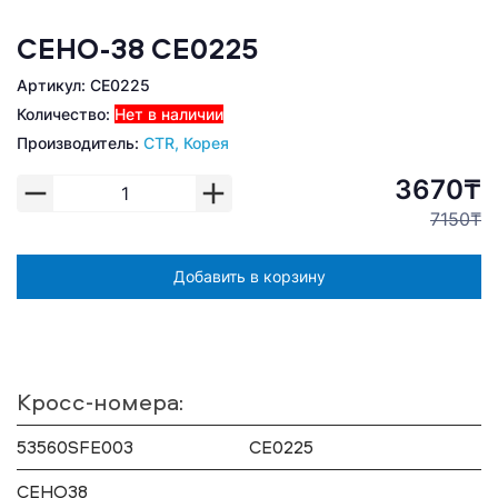
CEHO-38 CE0225
Артикул: CE0225
Количество:
Нет в наличии
Производитель:
CTR, Корея
3670₸
7150₸
Добавить в корзину
Кросс-номера:
53560SFE003
CE0225
CEHO38