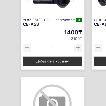
YL8Z-3A130-GA
Количество:
10+
GS1D-3
CE-A53
CE-A
1400₸
3100₸
Добавить в корзину