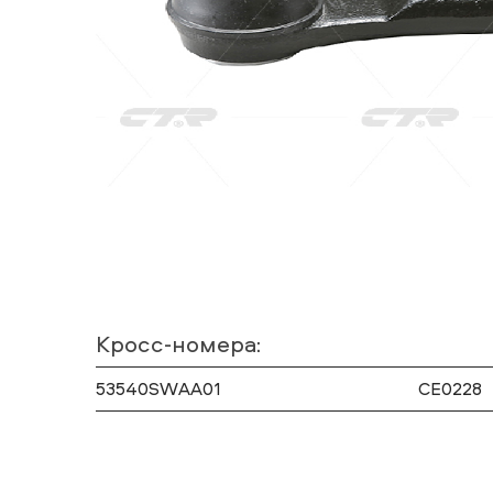
Кросс-номера:
53540SWAA01
CE0228