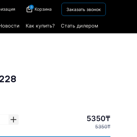
0
ризация
Корзина
Заказать звонок
Новости
Как купить?
Стать дилером
228
5350₸
5350₸