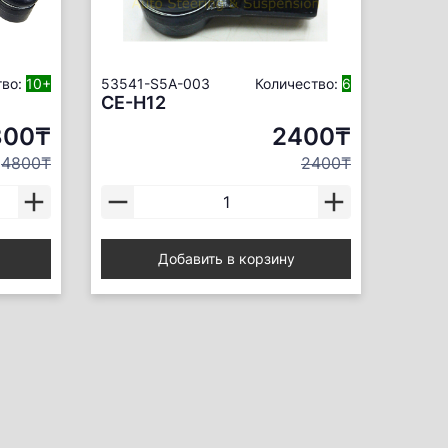
тво:
10+
53541-S5A-003
Количество:
6
CE-H12
300₸
2400₸
4800₸
2400₸
Добавить в корзину