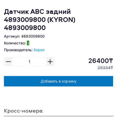
Датчик АBС задний
4893009800 (KYRON)
4893009800
Артикул: 4893009800
Количество:
3
Производитель:
Корея
26400₸
29334₸
Добавить в корзину
Кросс-номера: