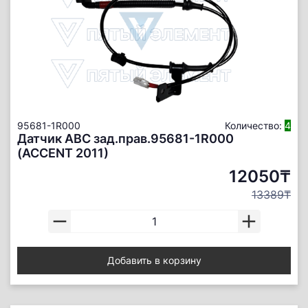
95681-1R000
Количество:
4
Датчик АBС зад.прав.95681-1R000
(ACCENT 2011)
12050₸
13389₸
Добавить в корзину