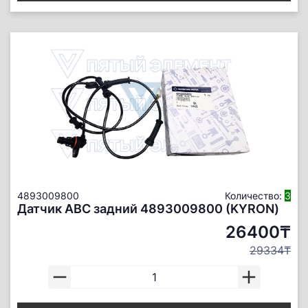
4893009800
Количество:
3
Датчик АBС задний 4893009800 (KYRON)
26400₸
29334₸