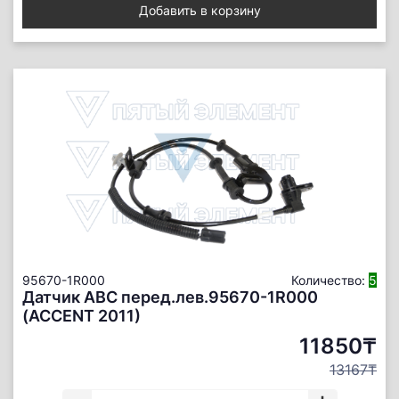
Добавить в корзину
95670-1R000
Количество:
5
Датчик АBС перед.лев.95670-1R000
(ACCENT 2011)
11850₸
13167₸