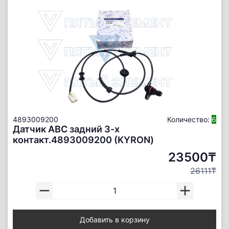
4893009200
Количество:
6
Датчик АBС задний 3-х
контакт.4893009200 (KYRON)
23500₸
26111₸
Добавить в корзину