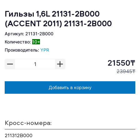
Гильзы 1,6L 21131-2B000
(ACCENT 2011) 21131-2B000
Артикул: 21131-2B000
Количество:
10+
Производитель:
YPR
21550₸
23945₸
Добавить в корзину
Кросс-номера:
211312B000