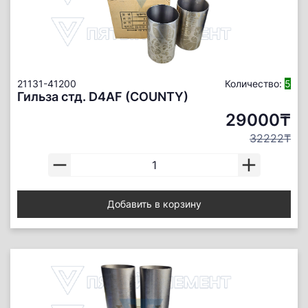
21131-41200
Количество:
5
Гильза стд. D4АF (COUNTY)
29000₸
32222₸
Добавить в корзину