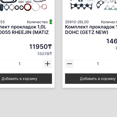
055
Количество:
3
20910-26L00
Количес
ект прокладок 1,0L
Комплект прокладок 
0055 RHEEJIN (MATIZ
DOHC (GETZ NEW)
)
14
11950₸
13278₸
Добавить в корзину
Добавить в корзину