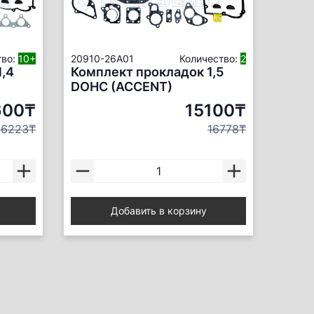
тво:
10+
20910-26A01
Количество:
2
1,4
Комплект прокладок 1,5
DOHC (ACCENT)
600₸
15100₸
16223₸
16778₸
Добавить в корзину