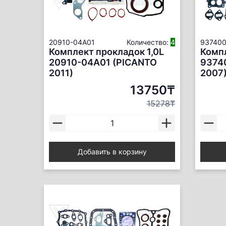
20910-04A01
Количество:
4
93740
Комплект прокладок 1,0L
Компл
20910-04A01 (PICANTO
9374
2011)
2007
13750₸
15278₸
Добавить в корзину