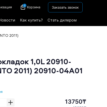
0
ризация
Корзина
Заказать звонок
Новости
Как купить?
Стать дилером
ANTO 2011)
кладок 1,0L 20910-
TO 2011) 20910-04A01
ея
13750₸