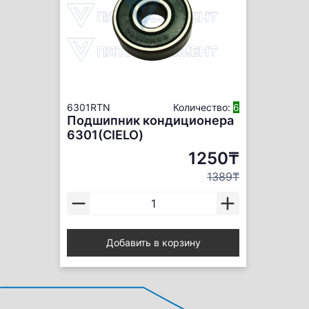
6301RTN
Количество:
6
Подшипник кондиционера
6301(СIELO)
1250₸
1389₸
Добавить в корзину