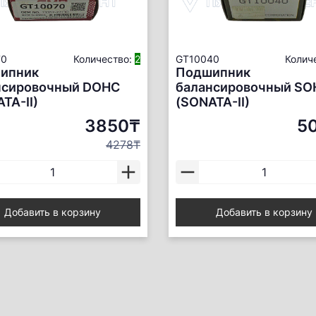
70
Количество:
2
GT10040
Колич
ипник
Подшипник
нсировочный DOHC
балансировочный SO
TA-II)
(SONATA-II)
3850₸
5
4278₸
Добавить в корзину
Добавить в корзину