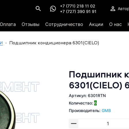
+7 (771) 218 11 02
Авто
+7 (727) 390 91 91
Оплата
Отзывы
Сотрудничество
Акции
О нас
Подшипник кондиционера 6301(СIELO)
КИ
Подшипник 
6301(СIELO) 
Артикул: 6301RTN
Количество:
6
Производитель:
GMB