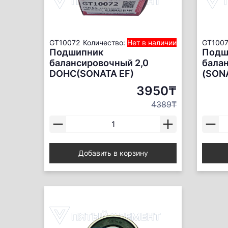
GT10072
Количество:
Нет в наличии
GT100
Подшипник
Подш
балансировочный 2,0
бала
DOHC(SONATA EF)
(SONA
3950₸
4389₸
Добавить в корзину