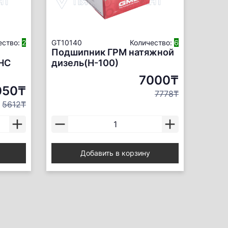
ество:
2
GT10140
Количество:
6
Подшипник ГРМ натяжной
HC
дизель(Н-100)
7000₸
050₸
7778₸
5612₸
Добавить в корзину