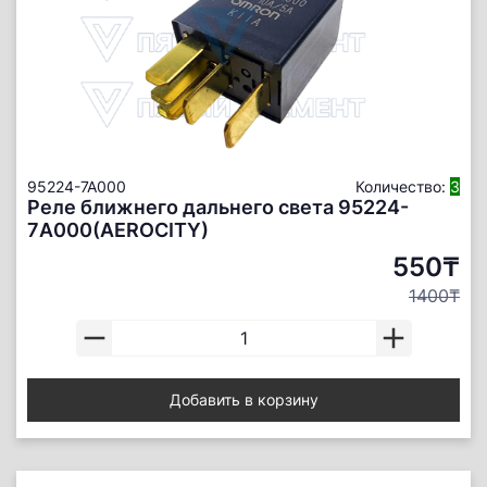
95224-7A000
Количество:
3
Реле ближнего дальнего света 95224-
7A000(AEROCITY)
550₸
1400₸
Добавить в корзину