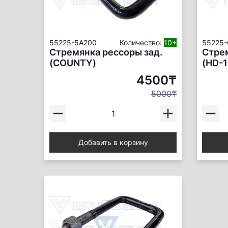
55225-5A200
Количество:
10+
55225
Стремянка рессоры зад.
Стре
(COUNTY)
(HD-1
4500₸
5000₸
Добавить в корзину