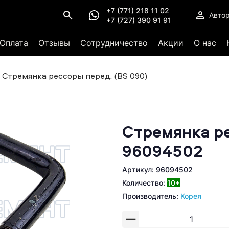
+7 (771) 218 11 02
Авто
+7 (727) 390 91 91
Оплата
Отзывы
Сотрудничество
Акции
О нас
Стремянка рессоры перед. (BS 090)
Стремянка ре
96094502
Артикул: 96094502
Количество:
10+
Производитель:
Корея