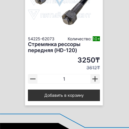
54225-62073
Количество:
10+
Стремянка рессоры
передняя (HD-120)
3250₸
3612₸
Добавить в корзину