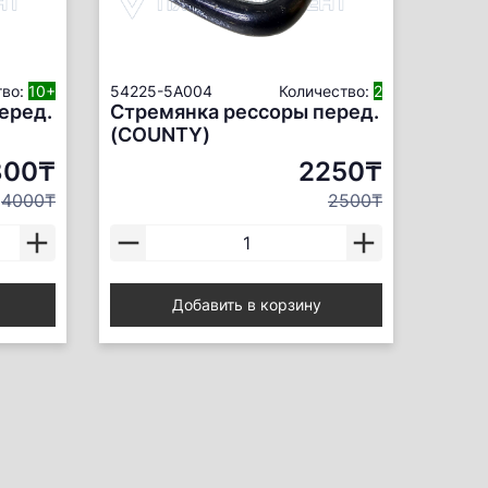
тво:
10+
54225-5A004
Количество:
2
еред.
Стремянка рессоры перед.
(COUNTY)
800₸
2250₸
4000₸
2500₸
Добавить в корзину