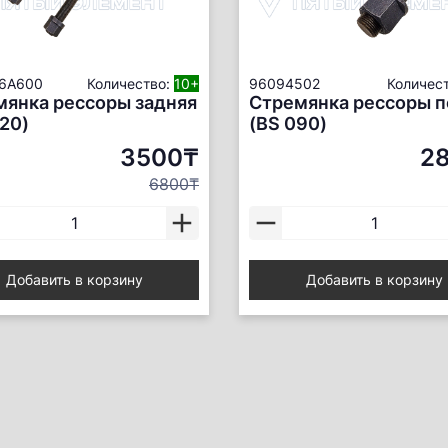
-6A600
Количество:
10+
96094502
Количес
мянка рессоры задняя
Стремянка рессоры п
20)
(BS 090)
3500₸
2
6800₸
Добавить в корзину
Добавить в корзину