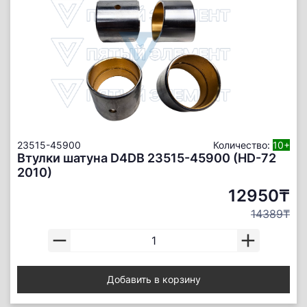
23515-45900
Количество:
10+
Втулки шатуна D4DB 23515-45900 (HD-72
2010)
12950₸
14389₸
Добавить в корзину