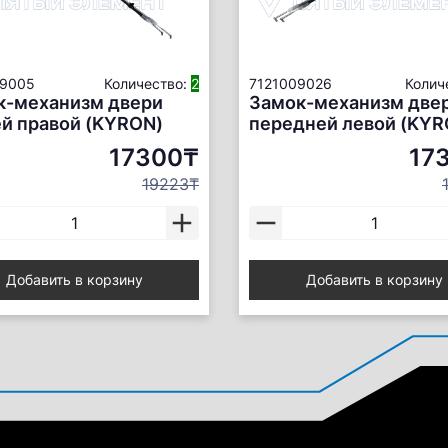
09005
Количество:
2
7121009026
Колич
к-механизм двери
Замок-механизм две
й правой (KYRON)
передней левой (KYR
17300₸
17
19223₸
Добавить в корзину
Добавить в корзину