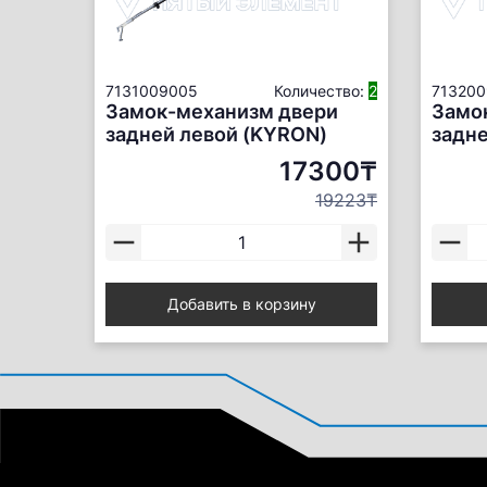
7131009005
Количество:
2
71320
Замок-механизм двери
Замо
задней левой (KYRON)
задне
17300₸
19223₸
Добавить в корзину