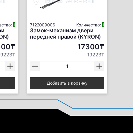
ество:
1
7122009006
Количество:
1
ри
Замок-механизм двери
ON)
передней правой (KYRON)
300₸
17300₸
19223₸
19223₸
Добавить в корзину