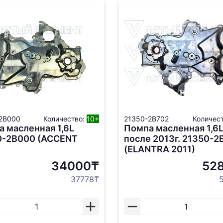
2B000
Количество:
10+
21350-2B702
Количес
 масленная 1,6L
Помпа масленная 1,6
0-2B000 (ACCENT
после 2013г. 21350-2
(ELANTRA 2011)
34000₸
52
37778₸