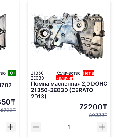
тво:
10+
21350-
Количество:
Нет в
2E030
наличии
L
Помпа масленная 2,0 DOHC
B702
21350-2E030 (CERATO
2013)
850₸
72200₸
58722₸
80222₸