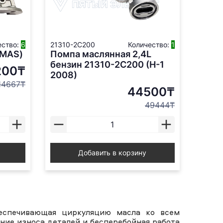
ество:
6
21310-2C200
Количество:
1
AMAS)
Помпа маслянная 2,4L
бензин 21310-2C200 (H-1
200₸
2008)
14667₸
44500₸
49444₸
Добавить в корзину
еспечивающая циркуляцию масла ко всем
ние износа деталей и бесперебойная работа