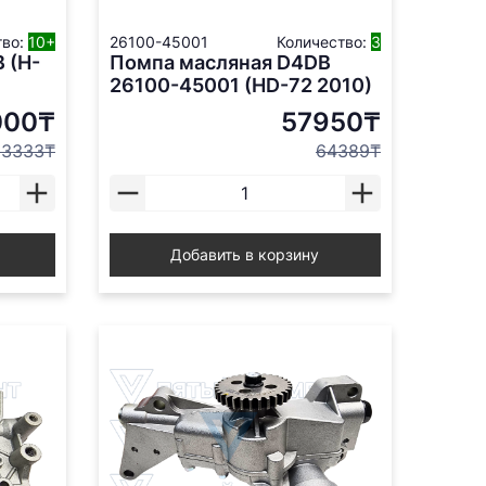
тво:
10+
26100-45001
Количество:
3
 (H-
Помпа масляная D4DB
26100-45001 (HD-72 2010)
000₸
57950₸
13333₸
64389₸
Добавить в корзину