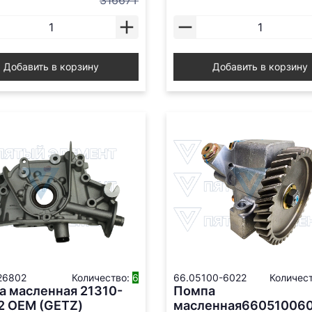
31667₸
Добавить в корзину
Добавить в корзину
26802
Количество:
6
66.05100-6022
Количес
а масленная 21310-
Помпа
2 ОЕМ (GETZ)
масленная660510060