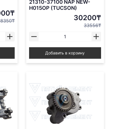
21310-37100 NAP NEW-
H015OP (TUCSON)
000₸
30200₸
98350₸
33556₸
Добавить в корзину