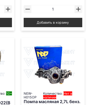
Добавить в корзину
тво:
10+
NEW-
Количество:
Нет в
H015OP
наличии
Помпа масляная 2,7L бенз.
22(B