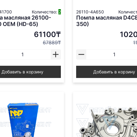
41700
Количество:
2
26110-4A650
Количес
а масляная 26100-
Помпа масляная D4CB
0 ОЕМ (HD-65)
350)
61100₸
102
67889₸
1
Добавить в корзину
Добавить в корзину