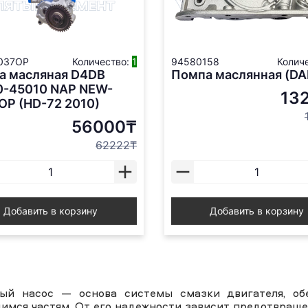
037OP
Количество:
1
94580158
Колич
а масляная D4DB
Помпа маслянная (D
0-45010 NAP NEW-
13
OP (HD-72 2010)
56000₸
62222₸
Добавить в корзину
Добавить в корзину
ый насос — основа системы смазки двигателя, об
имся частям. От его надежности зависит предотвраще