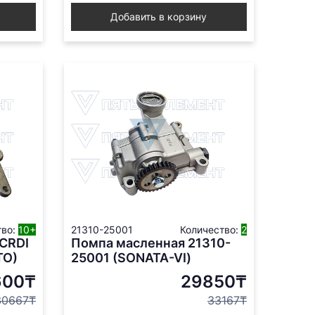
Добавить в корзину
тво:
10+
21310-25001
Количество:
2
 CRDI
Помпа масленная 21310-
TO)
25001 (SONATA-VI)
600₸
29850₸
30667₸
33167₸