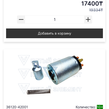
17400₸
19334₸
Добавить в корзину
36120-42001
Количество:
10+