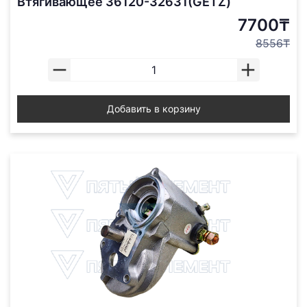
Втягивающее 36120-32631(GETZ)
7700₸
8556₸
Добавить в корзину