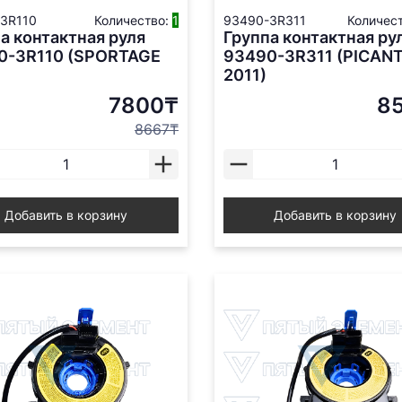
3R110
Количество:
1
93490-3R311
Количес
а контактная руля
Группа контактная ру
0-3R110 (SPORTAGE
93490-3R311 (PICAN
2011)
7800₸
8
8667₸
Добавить в корзину
Добавить в корзину