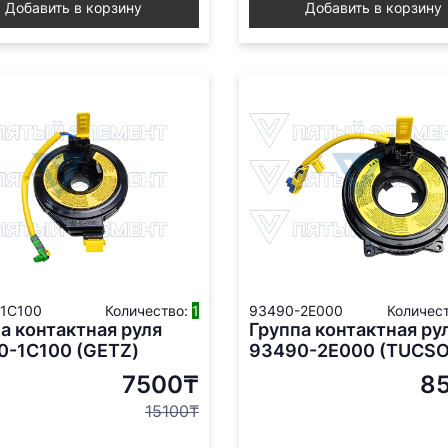
Добавить в корзину
Добавить в корзину
1C100
Количество:
1
93490-2E000
Количес
а контактная руля
Группа контактная ру
0-1С100 (GETZ)
93490-2E000 (TUCSO
7500₸
8
15100₸