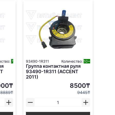
ество:
7
93490-1R311
Количество:
10+
ля
Группа контактная руля
NT
93490-1R311 (ACCENT
2011)
000₸
8500₸
8889₸
9445₸