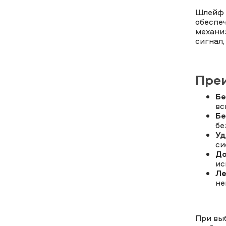
Шлейф р
обеспе
механиз
сигнал,
Пре
Бе
вс
Бе
бе
Уд
си
До
ис
Ле
не
При вы