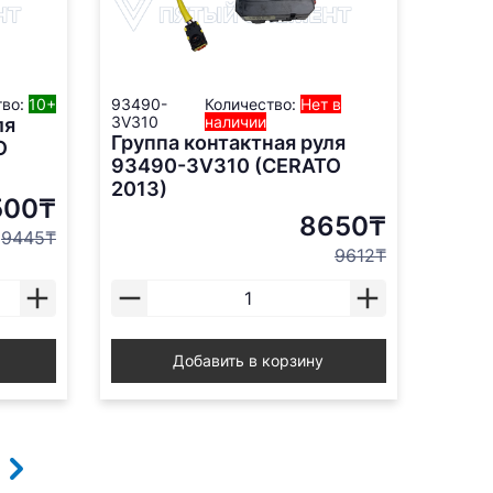
тво:
10+
93490-
Количество:
Нет в
3V310
наличии
ля
Группа контактная руля
O
93490-3V310 (CERATO
2013)
500₸
8650₸
9445₸
9612₸
Добавить в корзину