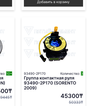
Добавить в корзину
тво:
10+
93490-2P170
Количество:
3
ля
Группа контактная руля
N)
93490-2P170 (SORENTO
2009)
500₸
45300₸
9445₸
50333₸