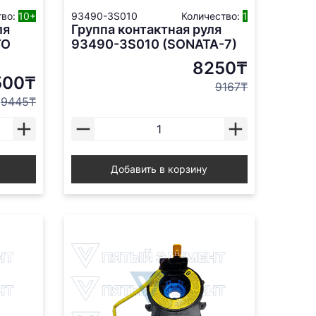
тво:
10+
93490-3S010
Количество:
1
ля
Группа контактная руля
TO
93490-3S010 (SONATA-7)
8250₸
500₸
9167₸
9445₸
Добавить в корзину