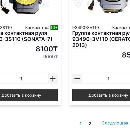
3S110
Количество:
10+
93490-3V110
Количес
а контактная руля
Группа контактная ру
0-3S110 (SONATA-7)
93490-3V110 (CERAT
2013)
8100₸
8
9000₸
Добавить в корзину
Добавить в корзину
Следующая
1
2