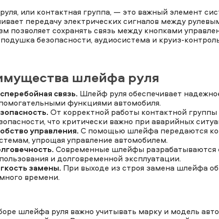
уля, или контактная группа, — это важный элемент си
чивает передачу электрических сигналов между рулевы
м позволяет сохранять связь между кнопками управлен
 подушка безопасности, аудиосистема и круиз-контроль
имущества шлейфа руля
сперебойная связь.
Шлейф руля обеспечивает надежное
помогательными функциями автомобиля.
зопасность.
От корректной работы контактной группы
зопасности, что критически важно при аварийных ситуа
обство управления.
С помощью шлейфа передаются ком
стемам, упрощая управление автомобилем.
лговечность.
Современные шлейфы разрабатываются с
пользования и долговременной эксплуатации.
гкость замены.
При выходе из строя замена шлейфа об
много времени.
боре шлейфа руля важно учитывать марку и модель авт