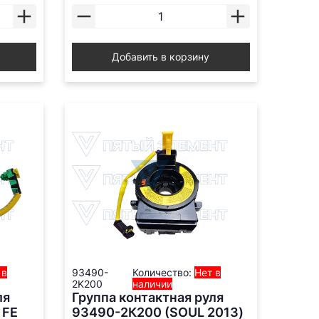
Добавить в корзину
 в
93490-
Количество:
Нет в
2K200
наличии
ля
Группа контактная руля
 FE
93490-2К200 (SOUL 2013)