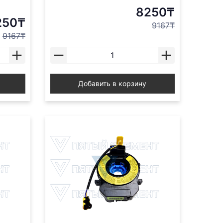
8250₸
250₸
9167₸
9167₸
Добавить в корзину