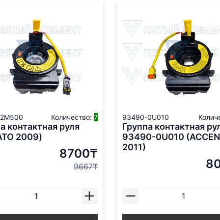
-2M500
Количество:
7
93490-0U010
Колич
а контактная руля
Группа контактная ру
ATO 2009)
93490-0U010 (ACCE
2011)
8700₸
8
9667₸