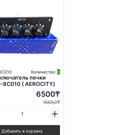
8C010
Количество:
8
ключатель печки
-8С010 ( AEROCITY)
6500₸
16650₸
Добавить в корзину