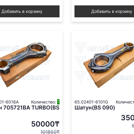
Добавить в корзину
Добавить в корзину
01-6018A
Количество:
7
65.02401-6101G
Количес
н 705721BA TURBO(BS
Шатун(BS 090)
35
50000₸
101850₸