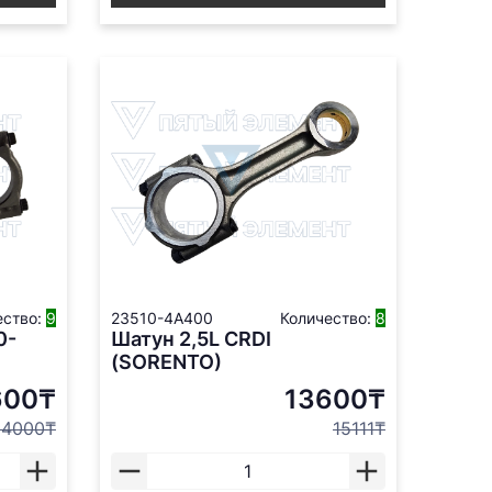
ество:
9
23510-4A400
Количество:
8
0-
Шатун 2,5L CRDI
(SORENTO)
600₸
13600₸
14000₸
15111₸