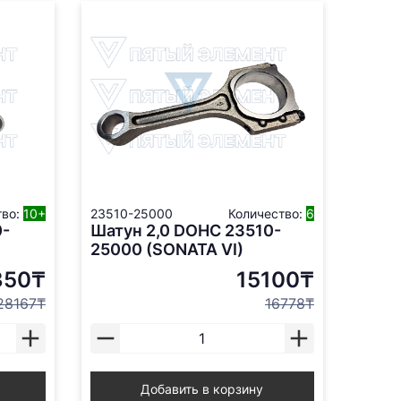
тво:
10+
23510-25000
Количество:
6
0-
Шатун 2,0 DOHC 23510-
25000 (SONATA VI)
350₸
15100₸
28167₸
16778₸
Добавить в корзину