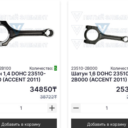
2B100
Количество:
5
23510-2B000
Количес
 1,4 DOHC 23510-
Шатун 1,6 DOHC 2351
 (ACCENT 2011)
2B000 (ACCENT 2011)
34850₸
25
38722₸
Добавить в корзину
Добавить в корзину