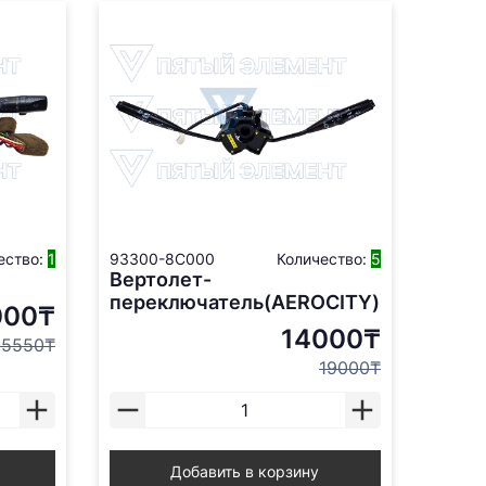
ество:
1
93300-8C000
Количество:
5
Вертолет-
переключатель(AEROCITY)
000₸
14000₸
25550₸
19000₸
Добавить в корзину