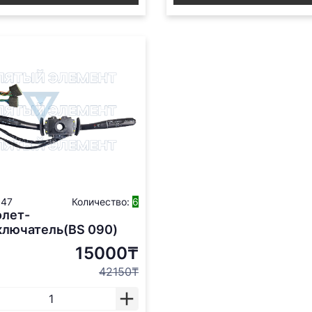
147
Количество:
6
олет-
ключатель(BS 090)
15000₸
42150₸