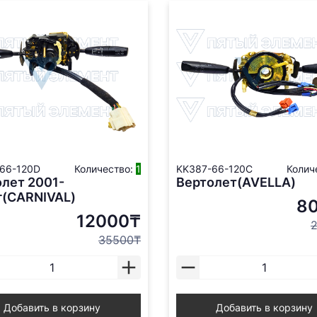
66-120D
Количество:
1
KK387-66-120C
Колич
лет 2001-
Вертолет(AVELLA)
г(CARNIVAL)
8
12000₸
35500₸
Добавить в корзину
Добавить в корзину