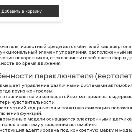
Добавить в корзину
ючатель, известный среди автолюбителей как «вертолет
ункциональный элемент управления, расположенный на 
чение поворотников, стеклоочистителей, света фар и д
ность во время движения.
енности переключателя (вертолет
вмещает управление различными системами автомобил
огда круиз-контролем.
готавливается из износостойких материалов, выдержи
тери чувствительности.
еет четкий ход рычагов и понятную фиксацию положени
лючения функций.
временные модели оснащаются электронными датчика
гналов в систему управления автомобиля.
нструкция адаптирована под конкретную марку и модел