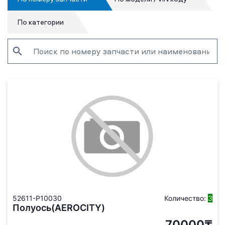
По категории
52611-P10030
Количество:
3
Полуось(AEROCITY)
70000₸