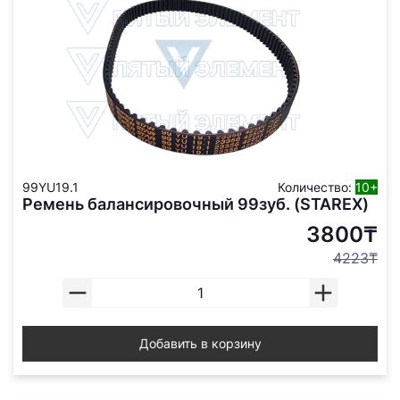
99YU19.1
Количество:
10+
Ремень балансировочный 99зуб. (STAREX)
3800₸
4223₸
Добавить в корзину