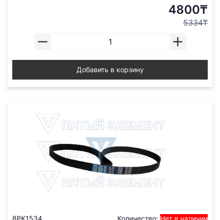
4800₸
5334₸
Добавить в корзину
8PK1534
Количество:
Нет в наличии