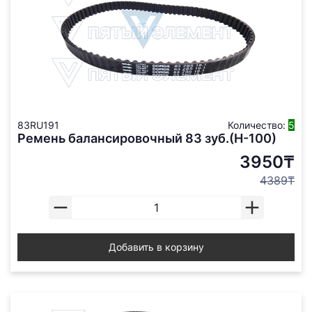
83RU191
Количество:
5
Ремень балансировочный 83 зуб.(Н-100)
3950₸
4389₸
Добавить в корзину