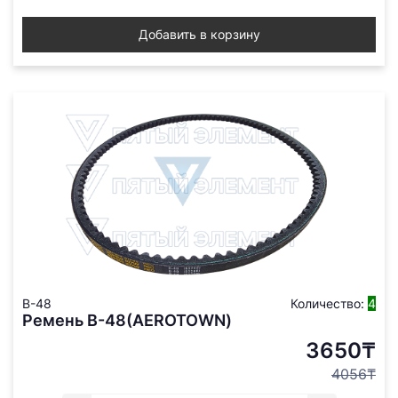
Добавить в корзину
B-48
Количество:
4
Ремень В-48(AEROTOWN)
3650₸
4056₸