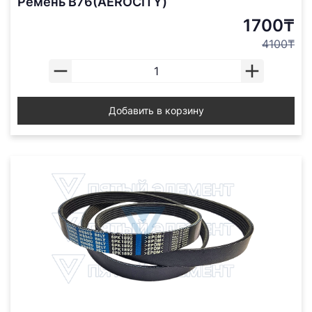
Ремень В76(AEROCITY)
1700₸
4100₸
Добавить в корзину