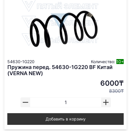
54630-1G220
Количество:
10+
Пружина перед. 54630-1G220 BF Китай
(VERNA NEW)
6000₸
8300₸
Добавить в корзину