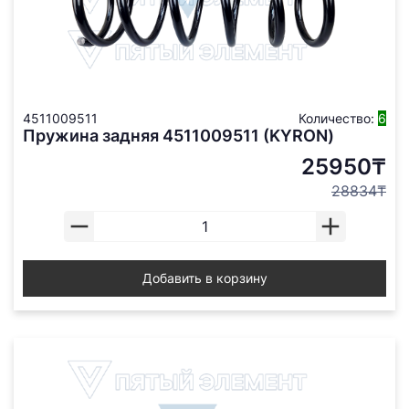
4511009511
Количество:
6
Пружина задняя 4511009511 (KYRON)
25950₸
28834₸
Добавить в корзину