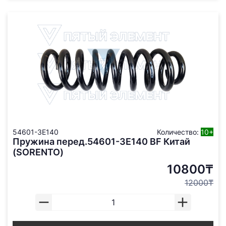
54601-3E140
Количество:
10+
Пружина перед.54601-3E140 BF Китай
(SORENTO)
10800₸
12000₸