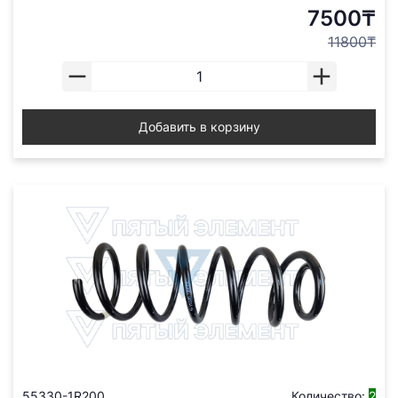
7500₸
11800₸
Добавить в корзину
55330-1R200
Количество:
2