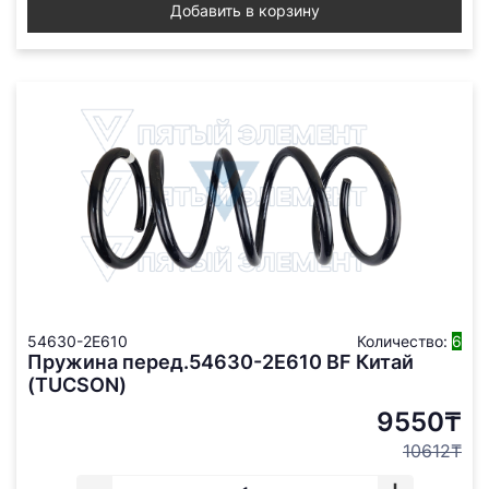
Добавить в корзину
54630-2E610
Количество:
6
Пружина перед.54630-2E610 BF Китай
(TUCSON)
9550₸
10612₸