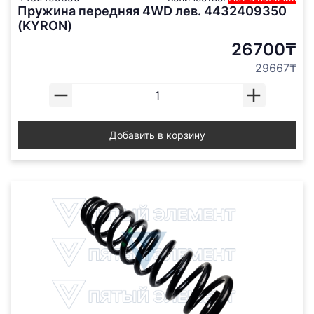
Пружина передняя 4WD лев. 4432409350
(KYRON)
26700₸
29667₸
Добавить в корзину