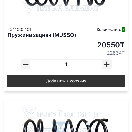
4511005101
Количество:
2
Пружина задняя (MUSSO)
20550₸
22834₸
Добавить в корзину