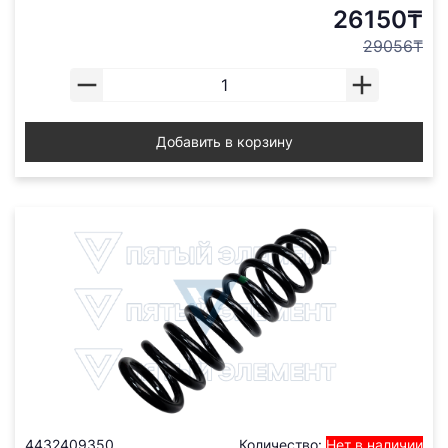
26150₸
29056₸
Добавить в корзину
4432409350
Количество:
Нет в наличии