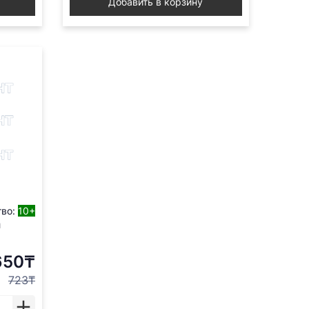
Добавить в корзину
тво:
10+
а
650₸
723₸