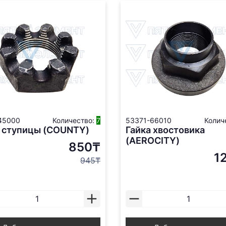
45000
Количество:
7
53371-66010
Колич
а ступицы (COUNTY)
Гайка хвостовика
(AEROCITY)
850₸
1
945₸