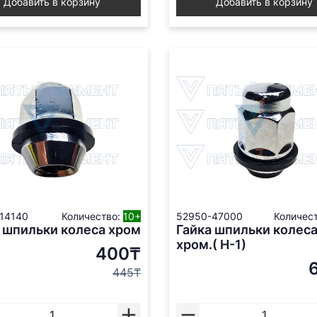
Добавить в корзину
Добавить в корзину
14140
Количество:
10+
52950-47000
Количес
 шпильки колеса хром
Гайка шпильки колес
хром.( Н-1)
400₸
445₸