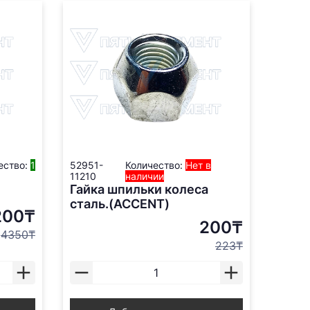
ество:
1
52951-
Количество:
Нет в
11210
наличии
Гайка шпильки колеса
сталь.(ACCENT)
200₸
200₸
4350₸
223₸