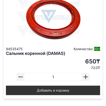
94535475
Количество:
10+
Сальник коренной (DAMAS)
650₸
723₸
Добавить в корзину